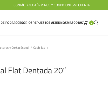
CONTÁCTANOS
TÉRMINOS Y CONDICIONES
MI CUENTA
 DE PODA
ACCESORIOS
REPUESTOS ALTERNOS
MASCOTAS
0
actores y Cortacésped
Cuchillas
sal Flat Dentada 20”