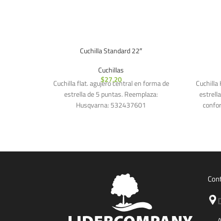
Cuchilla Standard 22″
Cuchillas
$
27,20
Cuchilla flat. agujero central en forma de
Cuchilla 
estrella de 5 puntas. Reemplaza:
estrell
Husqvarna: 532437601
confor
Con
A