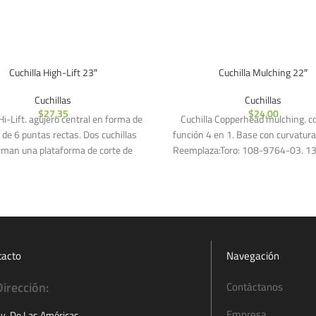
Cuchilla High-Lift 23″
Cuchilla Mulching 22″
Cuchillas
Cuchillas
$
27,35
$
24,00
Hi-Lift. agujero central en forma de
Cuchilla Copperhead mulching. c
a de 6 puntas rectas. Dos cuchillas
función 4 en 1. Base con curvatura
man una plataforma de corte de
Reemplaza:Toro: 108-9764-03. 1
03
tacto
Navegación
Dirección:
Contáctanos
Empresa
v. De Las Américas