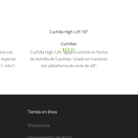
Cuchilla High-Lift 16″
Cuchillas
$
22,31
orte con
Cuchilla High-Lift. agujero central en forma
Cuchilla 
 especial.
de estrella de 5 puntas. Usado en tractores
de estre
31-4547-
con plataforma de corte de 48”.
con 
Tienda en línea
Maquinaria
Herramientas de Poda