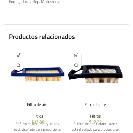
Fumigadora
,
Rep. Motosierra
Productos relacionados
Filtro de aire
Filtro de aire
Filtros
Filtros
$
13,86
$
12,22
El filtro de aire Rotary 10184
El filtro de aire Rotary 10263
El
está diseñado para proporcionar
está diseñado para proporcionar
u