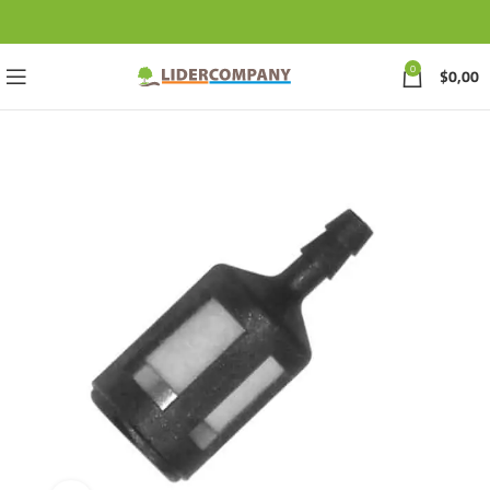
0
$
0,00