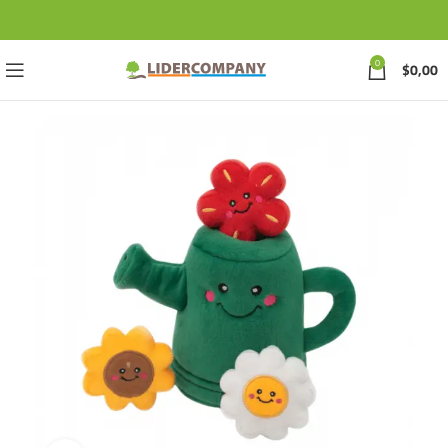
0
$
0,00