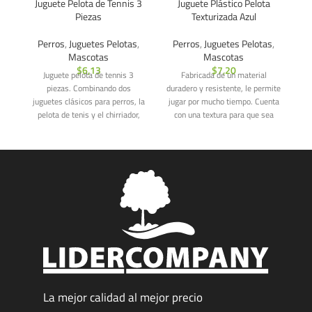
Juguete Pelota de Tennis 3
Juguete Plástico Pelota
J
Piezas
Texturizada Azul
Perros
,
Juguetes Pelotas
,
Perros
,
Juguetes Pelotas
,
Mascotas
Mascotas
$
6,13
$
7,20
Juguete pelota de tennis 3
Fabricada de un material
¡
piezas. Combinando dos
duradero y resistente, le permite
ha
juguetes clásicos para perros, la
jugar por mucho tiempo. Cuenta
ru
pelota de tenis y el chirriador,
con una textura para que sea
son
La mejor calidad al mejor precio