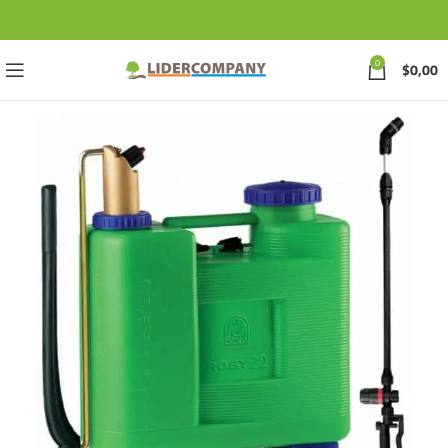
0
$
0,00