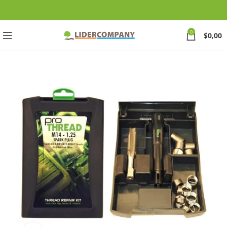
0
$
0,00