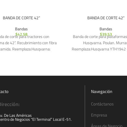
BANDA DE CORTE 42”
BANDA DE CORTE 42”
Bandas
Bandas
$
42,58
$
39,53
a de corte para tractores con
Banda de corte para plataformas
ma de 42”. Recubrimiento con fibra
Husqvarna. Poulan. Murray
ramida. Reemplaza:Husqvarna:
Reemplaza:Husqvarna YTH1942 
1942 (2017-) Cód.: 429636.
Cód.: 197253. 532-19-72-
532429636.
tacto
Navegación
Dirección:
Contáctanos
Empresa
v. De Las Américas
entro de Negocios “El Terminal” Local E-51.
Áreas de Negocio