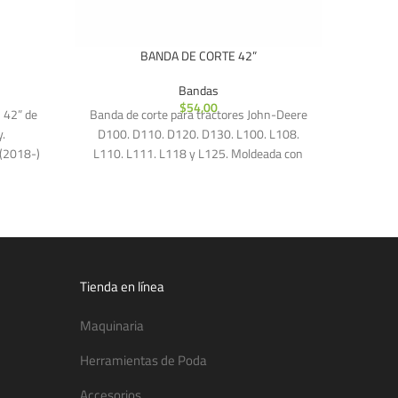
BANDA DE CORTE 42”
BAN
Bandas
$
54,00
 42” de
Banda de corte para tractores John-Deere
Banda
.
D100. D110. D120. D130. L100. L108.
tractores
(2018-)
L110. L111. L118 y L125. Moldeada con
7 vel
53
envoltura
Tienda en línea
Maquinaria
Herramientas de Poda
Accesorios