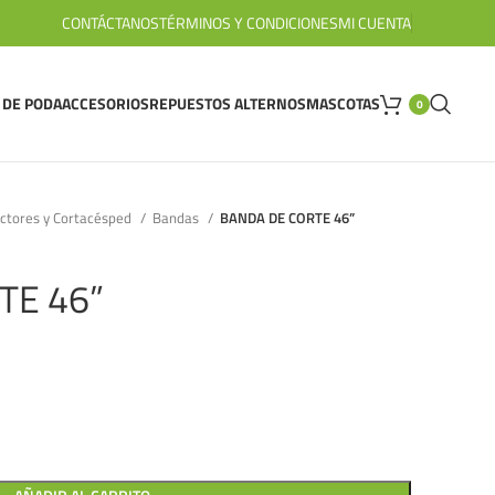
CONTÁCTANOS
TÉRMINOS Y CONDICIONES
MI CUENTA
 DE PODA
ACCESORIOS
REPUESTOS ALTERNOS
MASCOTAS
0
actores y Cortacésped
Bandas
BANDA DE CORTE 46”
TE 46”