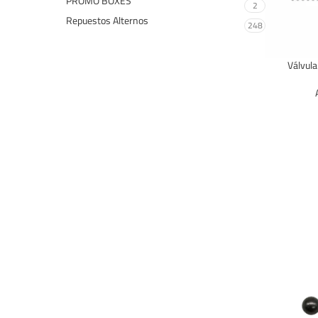
PROMO BOXES
2
Repuestos Alternos
248
Válvula