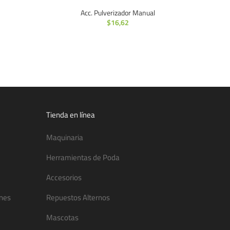
Acc. Pulverizador Manual
$
16,62
Tienda en línea
Maquinaria
Herramientas de Poda
Accesorios
ones
Repuestos Alternos
Mascotas