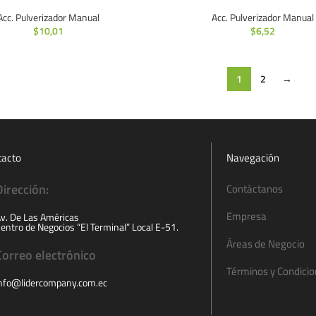
Acc. Pulverizador Manual
Acc. Pulverizador Manual
$
10,01
$
6,52
1
2
→
tacto
Navegación
Dirección:
Contáctanos
Empresa
v. De Las Américas
entro de Negocios “El Terminal” Local E-51.
Áreas de Negocio
Correo electrónico
Términos y Condici
nfo@lidercompany.com.ec