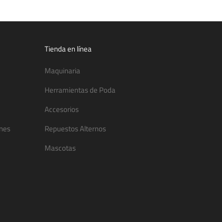
Tienda en línea
Maquinaria
Herramientas de Poda
Accesorios
ones
Repuestos Alternos
Mascotas