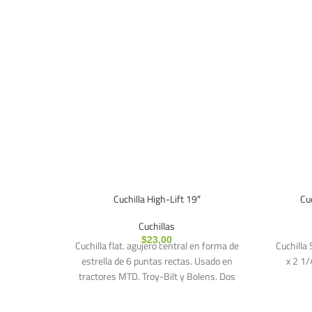
Cuchilla High-Lift 19″
Cu
Cuchillas
$
23,00
Cuchilla flat. agujero central en forma de
Cuchilla 
estrella de 6 puntas rectas. Usado en
x 2 1/
tractores MTD. Troy-Bilt y Bolens. Dos
cuchillas