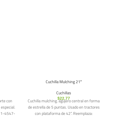
Cuchilla Mulching 21″
Cuchillas
$
22,77
orte con
Cuchilla mulching. agujero central en forma
Cuchilla
 especial.
de estrella de 5 puntas. Usado en tractores
estria
31-4547-
con plataforma de 42”. Reemplaza:
D140. D
Craftsman: