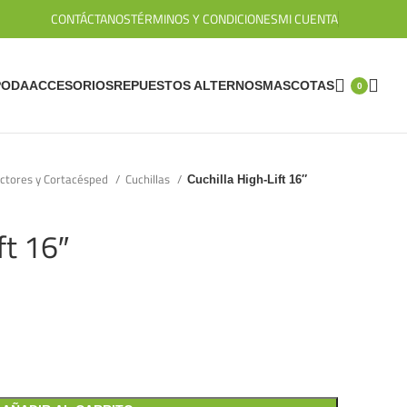
CONTÁCTANOS
TÉRMINOS Y CONDICIONES
MI CUENTA
PODA
ACCESORIOS
REPUESTOS ALTERNOS
MASCOTAS
0
actores y Cortacésped
Cuchillas
Cuchilla High-Lift 16″
ft 16″