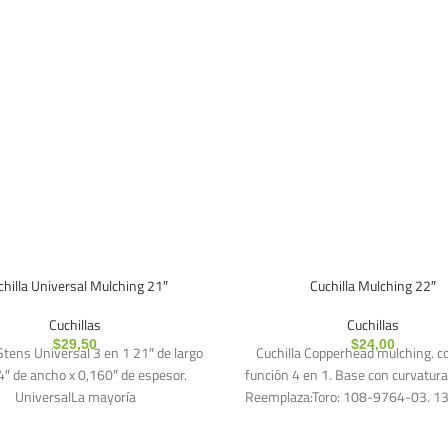
chilla Universal Mulching 21″
Cuchilla Mulching 22″
Cuchillas
Cuchillas
$
29,50
$
24,00
Stens Universal 3 en 1 21″ de largo
Cuchilla Copperhead mulching. c
4″ de ancho x 0,160″ de espesor.
función 4 en 1. Base con curvatura
UniversalLa mayoría
Reemplaza:Toro: 108-9764-03. 1
03