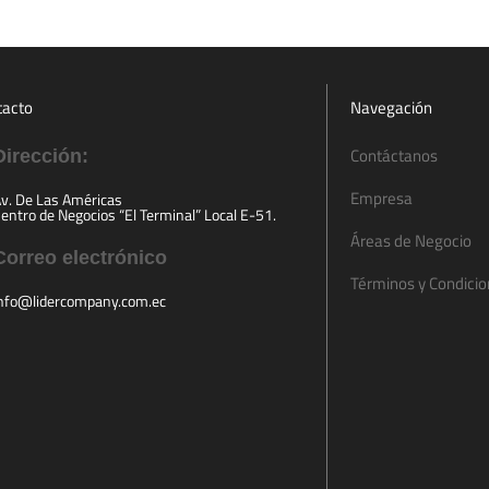
tacto
Navegación
Contáctanos
Dirección:
Empresa
v. De Las Américas
entro de Negocios “El Terminal” Local E-51.
Áreas de Negocio
Correo electrónico
Términos y Condici
nfo@lidercompany.com.ec