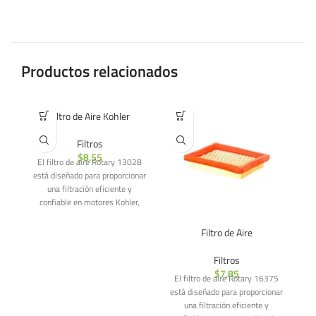
Productos relacionados
Filtro de Aire Kohler
Filtros
$
8,55
El filtro de aire Rotary 13028
está diseñado para proporcionar
una filtración eficiente y
confiable en motores Kohler,
especialmente en
Filtro de Aire
Filtros
$
7,85
El filtro de aire Rotary 16375
E
está diseñado para proporcionar
es
una filtración eficiente y