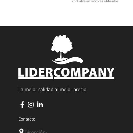
confiable en motores utilizados
c
en equipos
La mejor calidad al mejor precio
Contacto
Dirección: