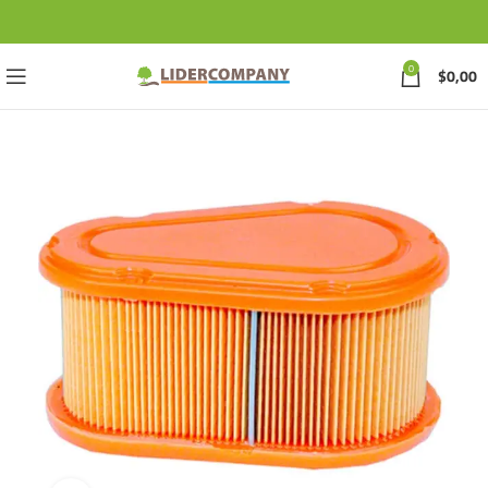
0
$
0,00