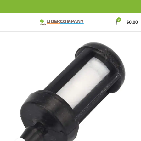
0
$
0,00