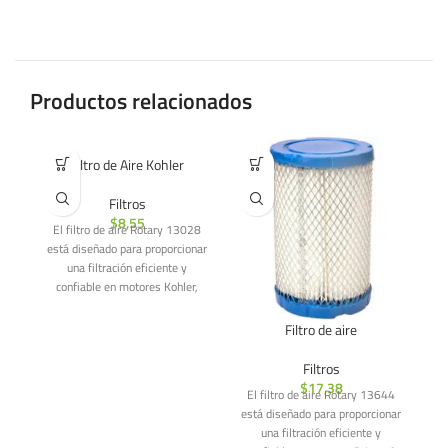
Productos relacionados
Filtro de Aire Kohler
Filtros
$
8,55
El filtro de aire Rotary 13028
está diseñado para proporcionar
una filtración eficiente y
confiable en motores Kohler,
especialmente en
Filtro de aire
Filtros
$
17,38
El filtro de aire Rotary 13644
El
está diseñado para proporcionar
un
una filtración eficiente y