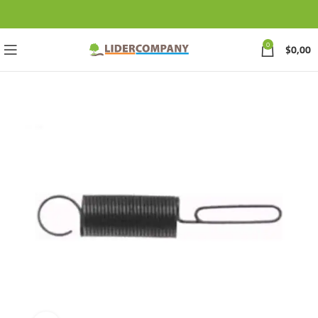
0
$
0,00