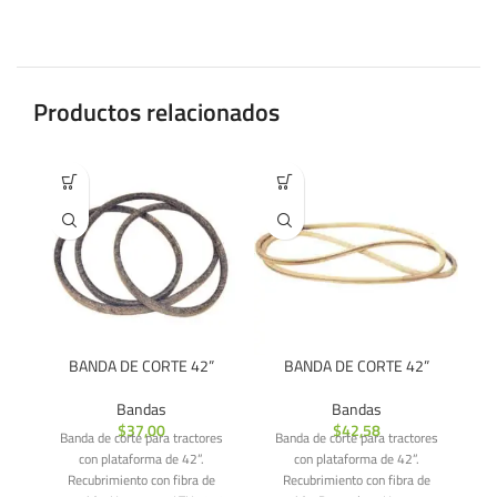
Productos relacionados
BANDA DE CORTE 42”
BANDA DE CORTE 42”
Bandas
Bandas
$
37,00
$
42,58
Banda de corte para tractores
Banda de corte para tractores
B
con plataforma de 42”.
con plataforma de 42”.
Tr
Recubrimiento con fibra de
Recubrimiento con fibra de
p