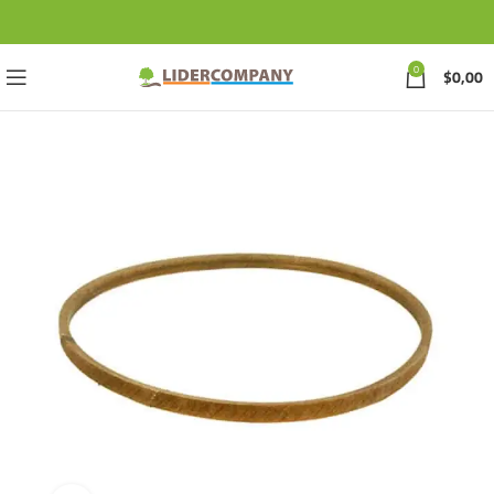
0
$
0,00