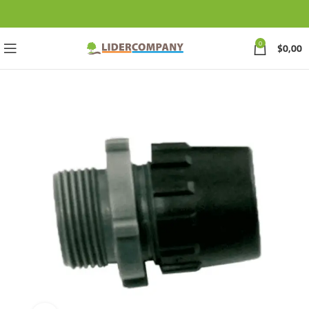
0
$
0,00