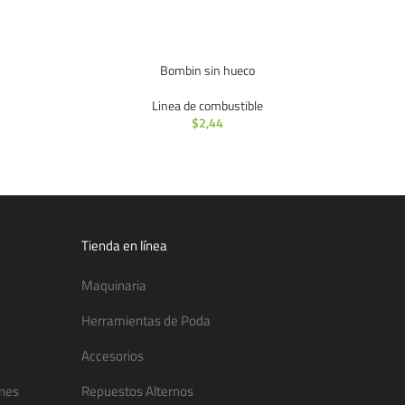
Bombin sin hueco
Linea de combustible
$
2,44
Tienda en línea
Maquinaria
Herramientas de Poda
Accesorios
ones
Repuestos Alternos