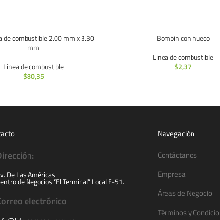
 de combustible 2.00 mm x 3.30
Bombin con hueco
mm
Linea de combustible
Linea de combustible
$
2,37
$
80,35
tacto
Navegación
Dirección:
Contáctanos
Empresa
v. De Las Américas
entro de Negocios “El Terminal” Local E-51.
Áreas de Negocio
Correo electrónico
Términos y Condici