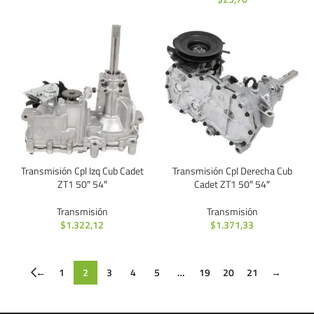
Transmisión Cpl Izq Cub Cadet
Transmisión Cpl Derecha Cub
ZT1 50″ 54″
Cadet ZT1 50″ 54″
Transmisión
Transmisión
$
1.322,12
$
1.371,33
←
1
2
3
4
5
…
19
20
21
→