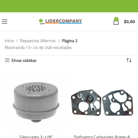
0
$
0,00
Inicio
Repuestos Alternos
Página 2
Mostrando 13–24 de 248 resultados
Show sidebar
Silenciador 3-1/8”
Diafragma Carburador Briggs &